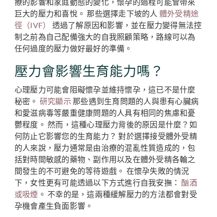
療的影響和家庭動態的變化，懷孕的過程可能會帶來
巨大的壓力和喜悅。 那些選擇走下坡的人
體外受精途
徑（IVF）
透過了解原因和影響，並在壓力變得無法控
制之前為自己配備強大的自我照顧策略，路線可以為
任何過度的壓力做好最好的準備。
壓力會影響生育能力嗎？
心理壓力可能會阻礙懷孕並維持懷孕，這已不是什麼
秘密。
研究顯示
那些遇到生育問題的人與患有心臟病
和愛滋病毒等嚴重健康問題的人具有相同的焦慮和憂
鬱程度。 然而，這種心理壓力背後的原因是什麼？如
何防止它影響您的生育能力？ 對於選擇接受體外受精
的人來說，壓力通常是由治療的混亂性質造成的，包
括對時間敏感的藥物、副作用以及在體外受精各輪之
間發生的不可避免的等待遊戲。 在懷孕失敗的情況
下，女性更有可能透過以下方式進行自我安撫：
酗酒
或吸煙
。 不幸的是，這兩種緩解壓力的方法都會對受
孕機會產生負面影響。