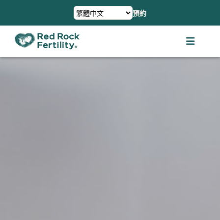
跳
預約
到
內
容
切
換
關於我們
導
航
服務項目
服務範圍
患者資源
融資與保險