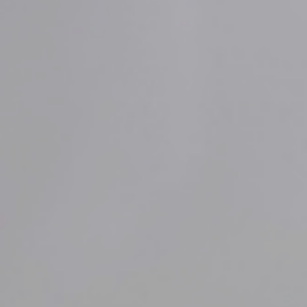
部落格
尋
找：