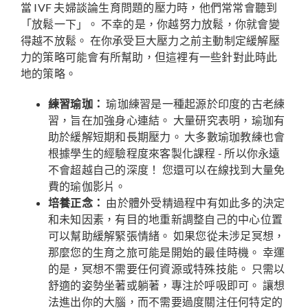
當 IVF 夫婦談論生育問題的壓力時，他們常常會聽到
「放鬆一下」。 不幸的是，你越努力放鬆，你就會變
得越不放鬆。 在你承受巨大壓力之前主動制定緩解壓
力的策略可能會有所幫助，但這裡有一些針對此時此
地的策略。
練習瑜珈：
瑜珈練習是一種起源於印度的古老練
習，旨在加強身心連結。 大量研究表明，瑜珈有
助於緩解短期和長期壓力。 大多數瑜珈教練也會
根據學生的經驗程度來客製化課程 - 所以你永遠
不會超越自己的深度！ 您還可以在線找到大量免
費的瑜伽影片。
培養正念：
由於體外受精過程中有如此多的決定
和未知因素，有目的地重新調整自己的中心位置
可以幫助緩解緊張情緒。 如果您從未涉足冥想，
那麼您的生育之旅可能是開始的最佳時機。 幸運
的是，冥想不需要任何資源或特殊技能。 只需以
舒適的姿勢坐著或躺著，專注於呼吸即可。 讓想
法進出你的大腦，而不需要過度關注任何特定的