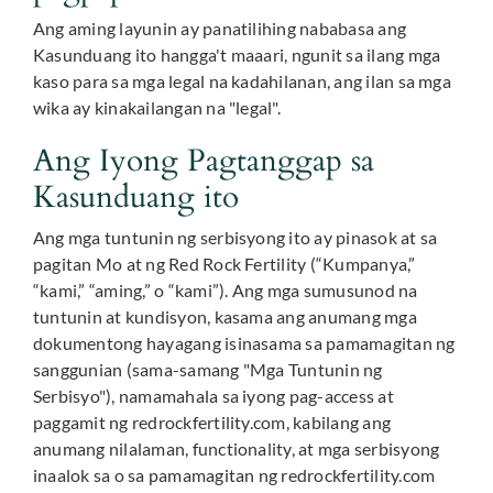
Ang aming layunin ay panatilihing nababasa ang
Kasunduang ito hangga't maaari, ngunit sa ilang mga
kaso para sa mga legal na kadahilanan, ang ilan sa mga
wika ay kinakailangan na "legal".
Ang Iyong Pagtanggap sa
Kasunduang ito
Ang mga tuntunin ng serbisyong ito ay pinasok at sa
pagitan Mo at ng Red Rock Fertility (“Kumpanya,”
“kami,” “aming,” o “kami”). Ang mga sumusunod na
tuntunin at kundisyon, kasama ang anumang mga
dokumentong hayagang isinasama sa pamamagitan ng
sanggunian (sama-samang "Mga Tuntunin ng
Serbisyo"), namamahala sa iyong pag-access at
paggamit ng redrockfertility.com, kabilang ang
anumang nilalaman, functionality, at mga serbisyong
inaalok sa o sa pamamagitan ng redrockfertility.com