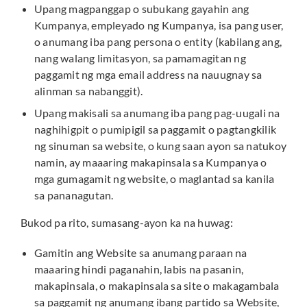
Upang magpanggap o subukang gayahin ang
Kumpanya, empleyado ng Kumpanya, isa pang user,
o anumang iba pang persona o entity (kabilang ang,
nang walang limitasyon, sa pamamagitan ng
paggamit ng mga email address na nauugnay sa
alinman sa nabanggit).
Upang makisali sa anumang iba pang pag-uugali na
naghihigpit o pumipigil sa paggamit o pagtangkilik
ng sinuman sa website, o kung saan ayon sa natukoy
namin, ay maaaring makapinsala sa Kumpanya o
mga gumagamit ng website, o maglantad sa kanila
sa pananagutan.
Bukod pa rito, sumasang-ayon ka na huwag:
Gamitin ang Website sa anumang paraan na
maaaring hindi paganahin, labis na pasanin,
makapinsala, o makapinsala sa site o makagambala
sa paggamit ng anumang ibang partido sa Website,