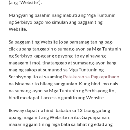
(ang "Website").
Mangyaring basahin nang mabuti ang Mga Tuntunin
ng Serbisyo bago mo simulan ang paggamit ng
Website.
Sa paggamit ng Website [o sa pamamagitan ng pag-
click upang tanggapin o sumang-ayon sa Mga Tuntunin
ng Serbisyo kapag ang opsyong ito ay ginawang
magagamit mo], tinatanggap at sumasang-ayon kang
maging sakop at sumunod sa Mga Tuntunin ng
Serbisyong ito at sa aming
Patakaran sa Pagkapribado
,
na isinama rito bilang sanggunian. Kung hindi mo nais
na sumang-ayon sa Mga Tuntunin ng Serbisyong ito,
hindi mo dapat i-access o gamitin ang Website.
Ikaw ay dapat na hindi bababa sa 13 taong gulang
upang magamit ang Website na ito. Gayunpaman,
maaaring gamitin ng mga bata sa lahat ng edad ang