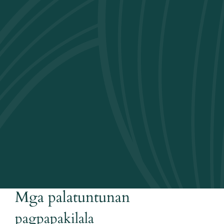
Mga palatuntunan
pagpapakilala