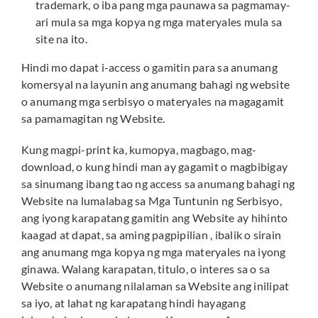
trademark, o iba pang mga paunawa sa pagmamay-
ari mula sa mga kopya ng mga materyales mula sa
site na ito.
Hindi mo dapat i-access o gamitin para sa anumang
komersyal na layunin ang anumang bahagi ng website
o anumang mga serbisyo o materyales na magagamit
sa pamamagitan ng Website.
Kung magpi-print ka, kumopya, magbago, mag-
download, o kung hindi man ay gagamit o magbibigay
sa sinumang ibang tao ng access sa anumang bahagi ng
Website na lumalabag sa Mga Tuntunin ng Serbisyo,
ang iyong karapatang gamitin ang Website ay hihinto
kaagad at dapat, sa aming pagpipilian , ibalik o sirain
ang anumang mga kopya ng mga materyales na iyong
ginawa. Walang karapatan, titulo, o interes sa o sa
Website o anumang nilalaman sa Website ang inilipat
sa iyo, at lahat ng karapatang hindi hayagang