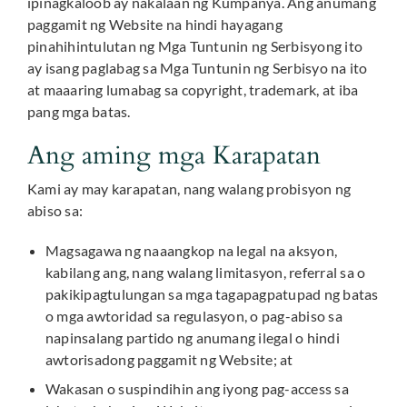
ipinagkaloob ay nakalaan ng Kumpanya. Ang anumang
paggamit ng Website na hindi hayagang
pinahihintulutan ng Mga Tuntunin ng Serbisyong ito
ay isang paglabag sa Mga Tuntunin ng Serbisyo na ito
at maaaring lumabag sa copyright, trademark, at iba
pang mga batas.
Ang aming mga Karapatan
Kami ay may karapatan, nang walang probisyon ng
abiso sa:
Magsagawa ng naaangkop na legal na aksyon,
kabilang ang, nang walang limitasyon, referral sa o
pakikipagtulungan sa mga tagapagpatupad ng batas
o mga awtoridad sa regulasyon, o pag-abiso sa
napinsalang partido ng anumang ilegal o hindi
awtorisadong paggamit ng Website; at
Wakasan o suspindihin ang iyong pag-access sa