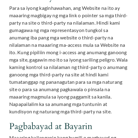
Para sa iyong kaginhawahan, ang Website na ito ay
maaaring magbigay ng mga link o pointer sa mga third-
party na site o third-party na nilalaman. Hindi kami
gumagawa ng mga representasyon tungkol sa
anumang iba pang mga website o third-party na
nilalaman na maaaring ma-access mula sa Website na
ito. Kung pipiliin mong i-access ang anumang ganoong
mga site, gagawin mo ito sa iyong sariling peligro. Wala
kaming kontrol sa nilalaman ng third-party o anumang
ganoong mga third-party na site at hindi kami
tumatanggap ng pananagutan para sa mga naturang
site o para sa anumang pagkawala o pinsala na
maaaring magmula sa iyong paggamit sa kanila.
Napapailalim ka sa anumang mga tuntunin at
kundisyon ng naturang mga third-party na site.
Pagbabayad at Bayarin
Maaaring kailanganin kang bumili o magbayad ng