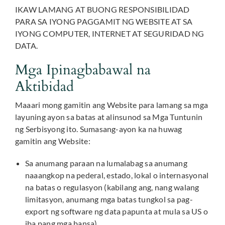
IKAW LAMANG AT BUONG RESPONSIBILIDAD
PARA SA IYONG PAGGAMIT NG WEBSITE AT SA
IYONG COMPUTER, INTERNET AT SEGURIDAD NG
DATA.
Mga Ipinagbabawal na
Aktibidad
Maaari mong gamitin ang Website para lamang sa mga
layuning ayon sa batas at alinsunod sa Mga Tuntunin
ng Serbisyong ito. Sumasang-ayon ka na huwag
gamitin ang Website:
Sa anumang paraan na lumalabag sa anumang
naaangkop na pederal, estado, lokal o internasyonal
na batas o regulasyon (kabilang ang, nang walang
limitasyon, anumang mga batas tungkol sa pag-
export ng software ng data papunta at mula sa US o
iba pang mga bansa).