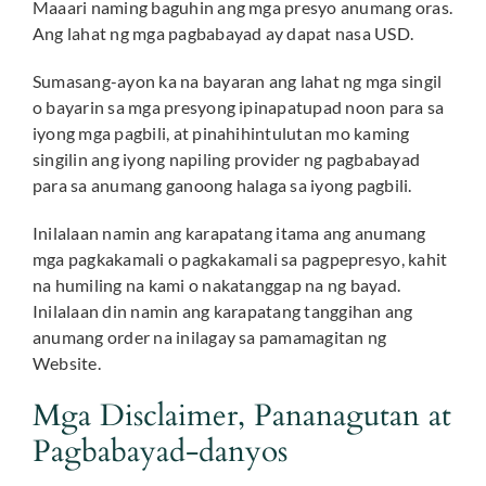
Maaari naming baguhin ang mga presyo anumang oras.
Ang lahat ng mga pagbabayad ay dapat nasa USD.
Sumasang-ayon ka na bayaran ang lahat ng mga singil
o bayarin sa mga presyong ipinapatupad noon para sa
iyong mga pagbili, at pinahihintulutan mo kaming
singilin ang iyong napiling provider ng pagbabayad
para sa anumang ganoong halaga sa iyong pagbili.
Inilalaan namin ang karapatang itama ang anumang
mga pagkakamali o pagkakamali sa pagpepresyo, kahit
na humiling na kami o nakatanggap na ng bayad.
Inilalaan din namin ang karapatang tanggihan ang
anumang order na inilagay sa pamamagitan ng
Website.
Mga Disclaimer, Pananagutan at
Pagbabayad-danyos