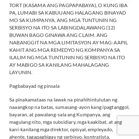
TORT (KASAMA ANG PAGPAPABAYA), O KUNG IBA
PA, LUMABI SA KABUUANG HALAGANG BINAYAD
MO SA KUMPANYA. ANG MGA TUNTUNIN NG
SERBISYO NA ITO SA LABINGDALAWANG (12)
BUWAN BAGO GINAWA ANG CLAIM. ANG
NABANGGIT NA MGA LIMITASYON AY MAG-AAPIL
KAHIT ANG MGA REMEDYO NG KOMPANYA SA
ILALIM NG MGA TUNTUNIN NG SERBISYO NA ITO
AY MABIGO SA KANILANG MAHALAGANG
LAYUNIN.
Pagbabayad ng pinsala
Sa pinakamataas na lawak na pinahihintulutan ng
naaangkop na batas, sumasang-ayon kang ipagtanggol,
bayaran, at pawalang-sala ang Kumpanya, ang
magulang nito, mga subsidiary, mga kaakibat, at ang
kani-kanilang mga direktor, opisyal, empleyado,
ahente, tagapagbigay ng serbisyo, kontratista,