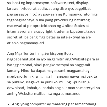
sa lahat ng impormasyon, software, text, display,
larawan, video, at audio, at ang disenyo, pagpili, at
pagsasaayos nito) ay pag-aari ng Kumpanya, nito mga
tagapaglisensya, o iba pang provider ng naturang
materyal at pinoprotektahan ng United States at
internasyonal na copyright, trademark, patent, trade
secret, at iba pang mga batas sa intelektwal na ari-
arian o pagmamay-ari.
Ang Mga Tuntunin ng Serbisyong ito ay
nagpapahintulot sa iyo na gamitin ang Website para sa
iyong personal, hindi pangkomersyal na paggamit
lamang. Hindi ka dapat magparami, magpamahagi,
magbago, lumikha ng mga hinangong gawa ng, ipakita
sa publiko, isagawa sa publiko, muling i-publish, i-
download, iimbak, o ipadala ang alinman sa materyal sa
aming Website, maliban sa mga sumusunod:
Ang iyong computer ay maaaring pansamantalang