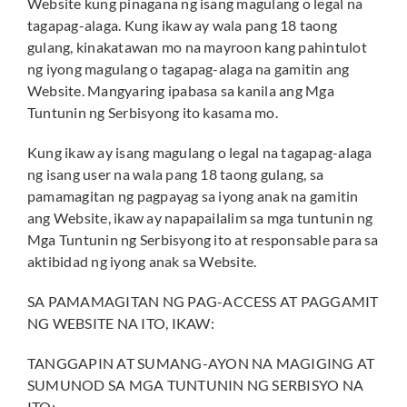
Website kung pinagana ng isang magulang o legal na
tagapag-alaga. Kung ikaw ay wala pang 18 taong
gulang, kinakatawan mo na mayroon kang pahintulot
ng iyong magulang o tagapag-alaga na gamitin ang
Website. Mangyaring ipabasa sa kanila ang Mga
Tuntunin ng Serbisyong ito kasama mo.
Kung ikaw ay isang magulang o legal na tagapag-alaga
ng isang user na wala pang 18 taong gulang, sa
pamamagitan ng pagpayag sa iyong anak na gamitin
ang Website, ikaw ay napapailalim sa mga tuntunin ng
Mga Tuntunin ng Serbisyong ito at responsable para sa
aktibidad ng iyong anak sa Website.
SA PAMAMAGITAN NG PAG-ACCESS AT PAGGAMIT
NG WEBSITE NA ITO, IKAW:
TANGGAPIN AT SUMANG-AYON NA MAGIGING AT
SUMUNOD SA MGA TUNTUNIN NG SERBISYO NA
ITO;