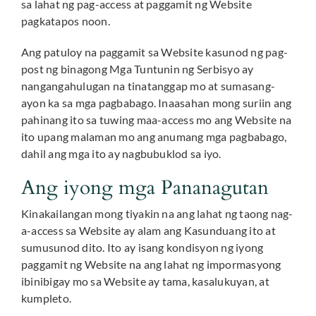
sa lahat ng pag-access at paggamit ng Website
pagkatapos noon.
Ang patuloy na paggamit sa Website kasunod ng pag-
post ng binagong Mga Tuntunin ng Serbisyo ay
nangangahulugan na tinatanggap mo at sumasang-
ayon ka sa mga pagbabago. Inaasahan mong suriin ang
pahinang ito sa tuwing maa-access mo ang Website na
ito upang malaman mo ang anumang mga pagbabago,
dahil ang mga ito ay nagbubuklod sa iyo.
Ang iyong mga Pananagutan
Kinakailangan mong tiyakin na ang lahat ng taong nag-
a-access sa Website ay alam ang Kasunduang ito at
sumusunod dito. Ito ay isang kondisyon ng iyong
paggamit ng Website na ang lahat ng impormasyong
ibinibigay mo sa Website ay tama, kasalukuyan, at
kumpleto.