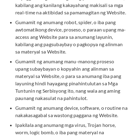
kabilang ang kanilang kakayahang makisali sa mga
real-time na aktibidad sa pamamagitan ng Website.
Gumamit ng anumang robot, spider, o iba pang
awtomatikong device, proseso, o paraan upang ma-
access ang Website para sa anumang layunin,
kabilang ang pagsubaybay o pagkopya ng alinman
sa materyal sa Website.
Gumamit ng anumang manu-manong proseso
upang subaybayan o kopyahin ang alinman sa
materyal sa Website, o para sa anumang iba pang
layuning hindi hayagang pinahintulutan sa Mga
Tuntunin ng Serbisyong ito, nang wala ang aming
paunang nakasulat na pahintulot.
Gumamit ng anumang device, software, o routine na
nakakasagabal sa wastong paggana ng Website.
Ipakilala ang anumang mga virus, Trojan horse,
worm, logic bomb, o iba pang materyal na