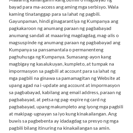
bayad para ma-access ang aming mga serbisyo. Wala
kaming tinatanggap para sa lahat ng pagbili.
Gayunpaman, hindi ginagarantiya ng Kumpanya ang
pagkakaroon ng anumang paraan ng pagbabayad
anumang sandali at maaaring magdagdag, mag-alis o
magsuspinde ng anumang paraan ng pagbabayad ang
Kumpanya sa pansamantala o permanenteng
paghuhusga ng Kumpanya. Sumasang-ayon kang
magbigay ng kasalukuyan, kumpleto, at tumpak na
impormasyon sa pagbili at account para sa lahat ng
mga pagbili na ginawa sa pamamagitan ng Website at
upang agad na i-update ang account at impormasyon
sa pagbabayad, kabilang ang email address, paraan ng
pagbabayad, at petsa ng pag-expire ng card ng
pagbabayad, upang makumpleto ang iyong mga pagbili
at makipag-ugnayan sa iyo kung kinakailangan. Ang
buwis sa pagbebenta ay idadagdag sa presyo ng mga
pagbili bilang itinuring na kinakailangan sa amin.