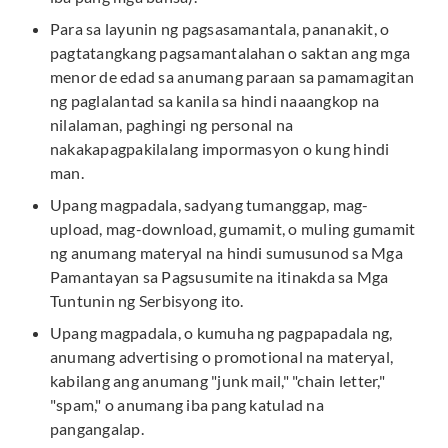
Para sa layunin ng pagsasamantala, pananakit, o
pagtatangkang pagsamantalahan o saktan ang mga
menor de edad sa anumang paraan sa pamamagitan
ng paglalantad sa kanila sa hindi naaangkop na
nilalaman, paghingi ng personal na
nakakapagpakilalang impormasyon o kung hindi
man.
Upang magpadala, sadyang tumanggap, mag-
upload, mag-download, gumamit, o muling gumamit
ng anumang materyal na hindi sumusunod sa Mga
Pamantayan sa Pagsusumite na itinakda sa Mga
Tuntunin ng Serbisyong ito.
Upang magpadala, o kumuha ng pagpapadala ng,
anumang advertising o promotional na materyal,
kabilang ang anumang "junk mail," "chain letter,"
"spam," o anumang iba pang katulad na
pangangalap.